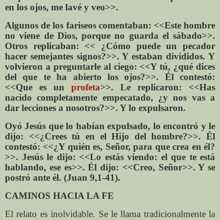
en los ojos, me lavé y veo>>.
Algunos de los fariseos comentaban: <<Este hombre
no viene de Dios, porque no guarda el sábado>>.
Otros replicaban: << ¿Cómo puede un pecador
hacer semejantes signos?>>. Y estaban divididos. Y
volvieron a preguntarle al ciego: <<Y tú, ¿qué dices
del que te ha abierto los ojos?>>. Él contestó:
<<Que es un
profeta
>>. Le replicaron: <<Has
nacido completamente empecatado, ¿y nos vas a
dar lecciones a nosotros?>>. Y lo expulsaron.
Oyó Jesús que lo habían expulsado, lo encontró y le
dijo: <<¿Crees tú en el Hijo del hombre?>>. Él
contestó: <<¿Y quién es, Señor, para que crea en él?
>>. Jesús le dijo: <<Lo estás viendo: el que te está
hablando, ese es>>. Él dijo: <<Creo, Señor>>. Y se
postró ante él. (Juan 9,1-41).
CAMINOS HACIA LA FE
El relato es inolvidable. Se le llama tradicionalmente la