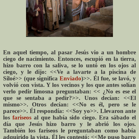
En aquel tiempo, al pasar Jesús vio a un hombre
ciego de nacimiento. Entonces, escupió en la tierra,
hizo barro con la saliva, se lo untó en los ojos al
ciego, y le dijo: <<Ve a lavarte a la piscina de
Siloé>> (que significa
Enviado
)>>. Él fue, se lavó, y
volvió con vista. Y los vecinos y los que antes solían
verlo pedir limosna preguntaban: << ¿No es ese el
que se sentaba a pedir?>>. Unos decían: <<El
mismo>>. Otros decían: <<No es él, pero se le
parece>>. Él respondía: <<Soy yo>>. Llevaron ante
los
fariseos
al que había sido ciego. Era sábado el
día que Jesús hizo barro y le abrió los ojos.
También los fariseos le preguntaban como había
adquirido la vista. Él les contestó: <<Me puso barro