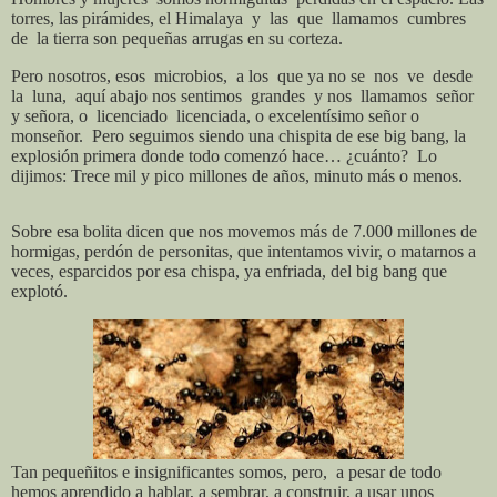
torres, las pirámides, el Himalaya
y
las
que
llamamos
cumbres
de
la tierra son pequeñas arrugas en su corteza.
Pero nosotros, esos
microbios,
a los
que ya no se
nos
ve
desde
la
luna,
aquí abajo nos sentimos
grandes
y nos
llamamos
señor
y señora, o
licenciado
licenciada, o excelentísimo señor o
monseñor.
Pero seguimos siendo una chispita de ese big bang, la
explosión primera donde todo comenzó hace… ¿cuánto?
Lo
dijimos: Trece mil y pico millones de años, minuto más o menos.
Sobre esa bolita dicen que nos movemos más de 7.000 millones de
hormigas, perdón de personitas, que intentamos vivir, o matarnos a
veces, esparcidos por esa chispa, ya enfriada, del big bang que
explotó.
Tan pequeñitos e insignificantes somos, pero,
a pesar de todo
hemos aprendido a hablar, a sembrar, a construir, a usar unos