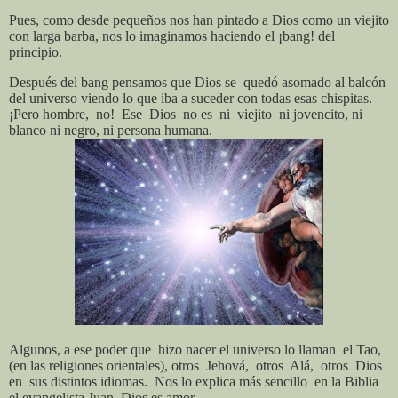
Pues, como desde pequeños nos han pintado a Dios como un viejito
con larga barba, nos lo imaginamos haciendo el ¡bang! del
principio.
Después del bang pensamos que Dios se
quedó asomado al balcón
del universo viendo lo que iba a suceder con todas esas chispitas.
¡Pero hombre,
no!
Ese
Dios
no es
ni
viejito
ni jovencito, ni
blanco ni negro, ni persona humana.
Algunos, a ese poder que
hizo nacer el universo lo llaman
el Tao,
(en las religiones orientales), otros
Jehová,
otros
Alá,
otros
Dios
en
sus distintos idiomas.
Nos lo explica más sencillo
en la Biblia
el evangelista Juan. Dios es amor.