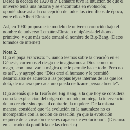
Desde la década de 1920 el P. Lemaître tuvo la intuición de que el
universo tenía una historia y se encontraba en evolución;
oponiéndose así a la concepción de todos los científicos de época,
entre ellos Albert Einstein.
Así, en 1930 propuso este modelo de universo conocido bajo el
nombre de universo Lemaître-Einstein o hipótesis del átomo
primitivo, y que más tarde tomará el nombre de Big-Bang. (Datos
tomados de internet)
Nota 2.
Dijo el papa Francisco: “Cuando leemos sobre la creación
en el
Génesis, corremos el riesgo de imaginarnos a Dios
como
un
mago,
con
una
varita mágica que le permite hacer todo. Pero no
es así”, , y agregó que “Dios creó al humano y le permitió
desarrollarse de acuerdo a las propias leyes internas de las que los
dotó, de manera que cada uno pueda realizarse personalmente”.
Dijo además que la Teoría del Big Bang, a la que hoy se considera
como la explicación del origen del mundo, no niega la intervención
de un creador sino que, al contrario, la requiere. De la misma
manera, consideró que “la evolución en la naturaleza no es
incompatible con la noción de creación, ya que la evolución
requiere de la creación de seres capaces de evolucionar”. (Discurso
en la academia pontificia de las ciencias)