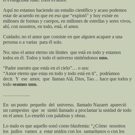
Aquí no estamos haciendo un estudio científico y acaso podemos
estar de acuerdo en que en eso que “explotó” y hoy existe en
millones de formas y cuerpos, en millones de estrellas y seres vivos,
ahí, con nosotros, en todo, está, el amor.
Cuidado; no el amor que consiste en que alguien acapare a una
persona o a varias
para él solo.
No; sino el amor eterno sin límites
que está en todo y estamos
todos en él. Todos y todo el universo sintiéndonos
uno.
“Padre nuestro que estás en el cielo”… o sea:
“Amor eterno que estas en todo y todo está en ti”,
podríamos
decir.
Y
ese
amor,
que
llaman Alá, Dios, Tao… hace que todos y
todo
seamos uno.
……………..
En
un
punto
pequeño
del
universo,
llamado Nazaret
apareció
un campesino
que
se
sintió llamado a proclamar la unidad
de todo
en el amor. Lo enseñó con palabras y obras.
Lo malo es que aquello sonó como blasfemia: “¿Cómo
nosotros
los
judíos
vamos
a
estar unidos con los
samaritanos o con los