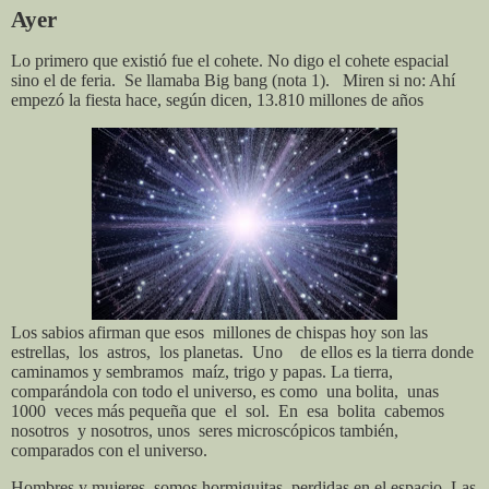
Ayer
Lo primero que existió fue el cohete. No digo el cohete espacial
sino el de feria.
Se llamaba Big bang (nota 1).
Miren si no: Ahí
empezó la fiesta hace, según dicen, 13.810 millones de años
Los sabios afirman que esos
millones de chispas hoy son las
estrellas,
los
astros,
los planetas.
Uno
de ellos es la tierra donde
caminamos y sembramos
maíz, trigo y papas. La tierra,
comparándola con todo el universo, es como
una bolita,
unas
1000
veces más pequeña que
el
sol.
En
esa
bolita
cabemos
nosotros
y nosotros, unos
seres microscópicos
también,
comparados con el universo.
Hombres y mujeres
somos hormiguitas
perdidas en el espacio. Las