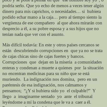
podría serlo. Que yo echo de menos
a veces tener algún
dinero
para mis caprichos, o necesidades… si
hubiera
podido
echar mano a la caja… pero al tiempo
siento la
vergüenza de ese compañero
al que ahora mirarán con
desprecio a él, a su pobre esposa y a sus hijos que no
tenían nada que ver con el asunto.
Más difícil todavía: En este y otros
países cercanos se
están
descubriendo corrupciones en
que ya no se trata
de cajas chicas sino de cajas fuertes y bancos.
Corrupciones
que
dejan en la miseria
a comunidades
enteras y condenan a muerte a quienes
por
la situación
no encentran medicinas para su niño que se está
muriendo.
La indignación nos domina,
pero en un
paréntesis de esa indignación, nos calmamos y
pensamos;
“¿Y si
hubiera sido yo
el culpable?” Y
llego
a
imaginarme
sentado
yo
ante
el
tribunal
leyéndome a mí la condena que le va a
caer a él.