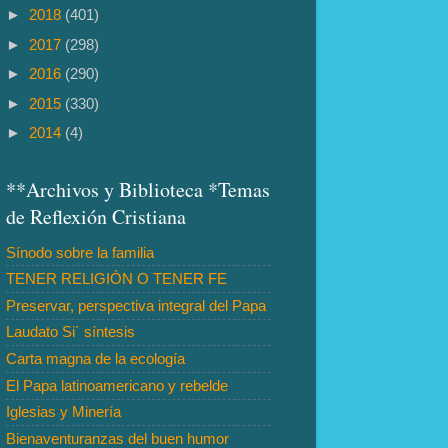
►
2018
(401)
►
2017
(298)
►
2016
(290)
►
2015
(330)
►
2014
(4)
**Archivos y Biblioteca *Temas
de Reflexión Cristiana
Sínodo sobre la familia
TENER RELIGIÓN O TENER FE
Preservar, perspectiva integral del Papa
Laudato Si´ síntesis
Carta magna de la ecología
El Papa latinoamericano y rebelde
Iglesias y Minería
Bienaventuranzas del buen humor