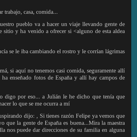
 trabajo, casa, comida...
estro pueblo va a hacer un viaje llevando gente de
e sitio y ha venido a ofrecer si <alguno de esta aldea
ía se le iba cambiando el rostro y le corrían lágrimas
amá, si aquí no tenemos casi comida, seguramente allí
s ha enseñado fotos de España y allí hay campos de
o digo por eso... a Julián le he dicho que tenía que
 hacer lo que se me ocurra a mí
spirando dijo: , Si tienes razón Felipe ya vemos que
yo que la gente de España es buena...Mira la maestra
lla nos puede dar direcciones de su familia en alguna