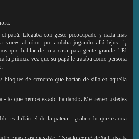
hora.
, el papá. Llegaba con gesto preocupado y nada más
 a voces al niño que andaba jugando allá lejos: "¡
mos que hablar de una cosa para gente grande." El
ra la primera vez que su papá le trataba como persona
o.
os bloques de cemento que hacían de silla en aquella
á - lo que hemos estado hablando. Me tienen ustedes
o es Julián el de la patera... ¿saben lo que es una
alín puso cara de sabio. "Nos lo contó doña Luisa la