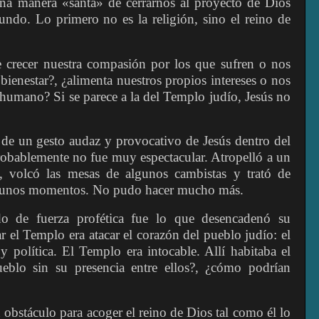
una manera «santa» de cerrarnos al proyecto de Dios
undo. Lo primero no es la religión, sino el reino de
ce crecer nuestra compasión por los que sufren o nos
 bienestar?, ¿alimenta nuestros propios intereses o nos
humano? Si se parece a la del Templo judío, Jesús no
 de un gesto audaz y provocativo de Jesús dentro del
robablemente no fue muy espectacular. Atropelló a un
 volcó las mesas de algunos cambistas y trató de
algunos momentos. No pudo hacer mucho más.
o de fuerza profética fue lo que desencadenó su
r el Templo era atacar el corazón del pueblo judío: el
 y política. El Templo era intocable. Allí habitaba el
ueblo sin su presencia entre ellos?, ¿cómo podrían
n obstáculo para acoger el reino de Dios tal como él lo