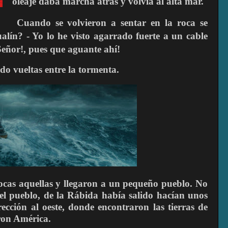
oleaje daba marcha atrás y volvía al alta mar.
Cuando se volvieron a sentar en la roca se
alín? - Yo lo he visto agarrado fuerte a un cable
Señor!, pues que aguante ahí!
do vueltas entre la tormenta.
rocas aquellas y llegaron a un pequeño pueblo. No
l pueblo, de la Rábida había salido hacían unos
ección al oeste, donde encontraron las tierras de
ron América.