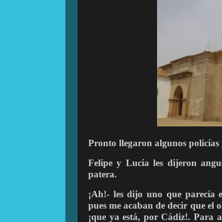
Pronto llegaron algunos policías
Felipe y Lucía les dijeron ang
patera.
¡Ah!- les dijo uno que parecía e
pues me acaban de decir que el ol
¡que ya está, por Cádiz!. Para a