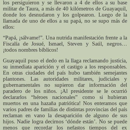
los persiguieron y se llevaron a 4 de ellos a su base
militar de Taura, a más de 40 kilómetros de Guayaquil,
donde los desnudaron y los golpearon. Luego de la
llamada de uno de ellos a su papá, no se supo más de
ellos:
“Papá, ¡sálvame!”. Una nutrida manifestación frente a la
Fiscalía de Josué, Ismael, Steven y Saúl, negros…
¡todos nombres bíblicos!
Guayaquil puso el dedo en la llaga reclamando justicia,
su inmediata aparición y el castigo a los responsables.
En otras ciudades del país hubo también semejantes
plantones. Las autoridades militares, judiciales y
gubernamentales no supieron dar información del
paradero de los niños. ¡Al presidente se le ocurrió
declararlos “héroes nacionales” como si hubieran
muertos en una hazaña patriótica! Nos enteramos que
varios padres de familias de distintas provincias del país
reclaman en vano la desaparición de alguno de sus
hijos. Nadie logra decirnos ‘dónde están’. No se puede
menos que recordar los nefastos tiempos del ex