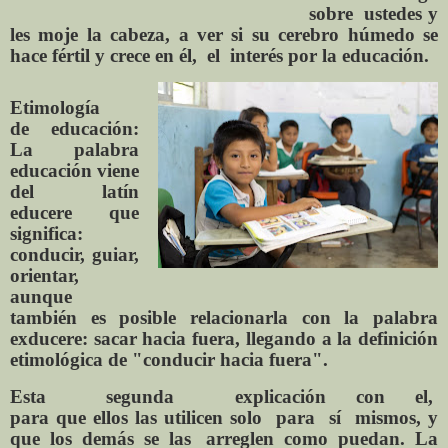
sobre ustedes y
les moje la cabeza, a ver si su cerebro húmedo se
hace fértil y crece en él, el interés por la educación.
Etimología
de educación:
La palabra
educación viene
del latín
educere que
significa:
conducir, guiar,
orientar,
aunque
también es posible relacionarla con la palabra
exducere: sacar hacia fuera, llegando a la definición
etimológica de "conducir hacia fuera".
Esta
segunda
explicación con
el,
para
que
ellos
las
utilicen
solo
para
sí
mismos, y
que
los
demás
se
las
arreglen
como
puedan.
La