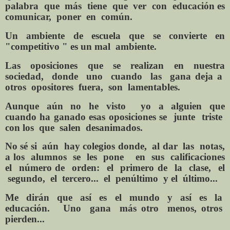
palabra
que
más
tiene
que
ver
con
educación es
comunicar,
poner
en
común.
Un
ambiente
de
escuela
que
se
convierte
en
"competitivo " es un mal
ambiente.
Las
oposiciones
que
se
realizan
en
nuestra
sociedad,
donde
uno
cuando
las
gana deja a
otros
opositores
fuera,
son
lamentables.
Aunque aún
no
he
visto
yo a alguien que
cuando
ha
ganado
esas oposiciones
se
junte
triste
con los
que
salen
desanimados.
No sé si
aún
hay
colegios
donde,
al
dar
las
notas,
a los
alumnos
se
les
pone
en
sus
calificaciones
el
número de
orden:
el
primero de
la
clase,
el
segundo,
el
tercero...
el
penúltimo
y el
último...
Me
dirán
que
así
es
el
mundo
y
así
es
la
educación.
Uno
gana
más otro
menos, otros
pierden...