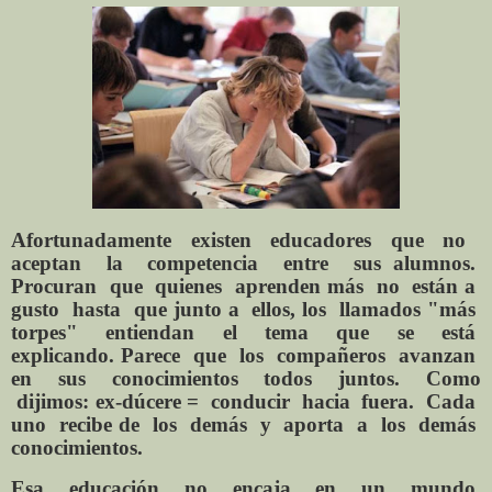
Afortunadamente
existen
educadores
que
no
aceptan
la
competencia
entre
sus alumnos.
Procuran
que
quienes
aprenden más
no
están a
gusto
hasta
que junto a
ellos, los
llamados "más
torpes"
entiendan
el
tema
que
se
está
explicando. Parece
que
los
compañeros
avanzan
en
sus
conocimientos
todos
juntos.
Como
dijimos: ex-dúcere =
conducir
hacia
fuera.
Cada
uno
recibe de
los
demás
y
aporta
a
los
demás
conocimientos.
Esa
educación
no
encaja
en
un
mundo