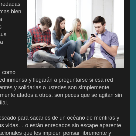
nredadas
 mas bien
a
s
sus
la
án como
d inmensa y llegarán a preguntarse si esa red
entes y solidarias o ustedes son simplemente
mente atados a otros, son peces que se agitan sin
ial.
escado para sacarles de un océano de mentiras y
sus vidas… o están enredados sin escape aparente
acionales que les impiden pensar libremente y