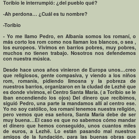
Toribio le interrumpió: ¿del pueblo qué?
-Ah perdona… ¿Cuál es tu nombre?
-Toribio
- Yo me llamo Pedro, en Albania somos los romaní, o
más corto los rom como nos llaman los blancos, o sea ,
los europeos. Vivimos en barrios pobres, muy pobres,
muchos no tienen trabajo. Nosotros nos defendemos
con nuestra música.
Desde hace unos años vinieron de Europa unos…creo
que religiosos, gente compasiva, y viendo a los niños
rom, romanís, pidiendo limosna y la pobreza de
nuestros barrios, organizaron en la cludad de Lezhë que
es donde vivimos, el Centro Santa María. ( a Toribio se le
iban encendiendo los ojos) Del dinero que recibimos,
siguió Pedro, una parte la mandamos allí al centro ese.
Yo no soy católico, los romaní tenemos nuestra religión,
pero vemos que esa señora, Santa María debe de ser
muy buena…El caso es que no sabemos cómo mandar
el dinero que hemos conseguido, unos cuantos miles
de euros, a Lezhë. Lo están pasando mal nuestros
amigos de la fundación, para las buenas obras que