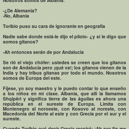
Nosotros somos de Albania.
-¿De Alemania?
-No, Albania
Toribio puso su cara de ignorante en geografía
Nadie sabe donde está-le dijo el piloto- ¿y si le digo que
somos gitanos?
-Ah entonces serán de por Andalucía
Se rió el viejo chófer: ustedes se creen que los gitanos
son de Andalucía pero ¡qué va!; los gitanos vienen de la
India y hay tribus gitanas por todo el mundo. Nosotros
somos de Europa del este.
Fíjese, yo soy maestro y le puedo contar lo que enseño
a los niños en mi clase. Albania, que allí la llamamos
Shqipëri y significa tierra de las águilas es ahora una
república en el sureste de Europa
. Limita con
Montenegro al noroeste, con Kosovo al noreste, con
Macedonia del Norte al este y con Grecia por el sur y el
sureste.
Cuando Toribio oyó decir Grecia respiró: ¡Ah por fin me