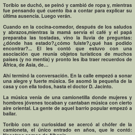
Toribio se duchó, se peinó y cambió de ropa y, mientras
fue pensando qué cuento iba a contar para explicar su
última ausencia. Luego verán.
Cuando en la cocina-comedor, después de los saludos
y abrazos,mientras la mamá servía el café y el papá
preparaba las tostadas, vino la lluvia de preguntas:
¿dónde has estado?¿cómo fuiste?¿qué has podido
encontrar?... El les contó que estuvo con una
asociación que reunía objetos turísticos de muchos
países (y no mentía) y pronto les iba traer recuerdos de
África, de Asia, de…
Ahí terminó la conversación. En la calle empezó a sonar
una alegre y fuerte música. Se asomó la pequeña de la
casa y con ella todos, hasta el doctor D. Jacinto.
La música venía de una camionetilla donde mujeres y
hombres jóvenes tocaban y cantaban música con cierto
aire oriental. La gente de aquel barrio popular empezó a
bailar.
Toribio con su curiosidad se acercó al chófer de la
camioneta, el único entrado en años, que le contó: