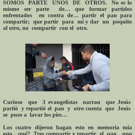
SOMOS
PARTE
UNOS
DE
OTROS.
No es lo
mismo
ser parte
de… que formar partidos
enfrentados
en contra de… partir
el pan
para
compartir;
que partir
para
mí y dar
un
poquito
al otro, no
compartir
con el
otro.
Curioso
que
3 evangelistas
narran
que Jesús
partió
y repartió el
pan
y
otro cuenta
que
Jesús
se
puso a
lavar los pies…
Los cuatro dijeron hagan esto en memoria mía
esto…qué?
Tres
compartir y repartir
el
pan…uno