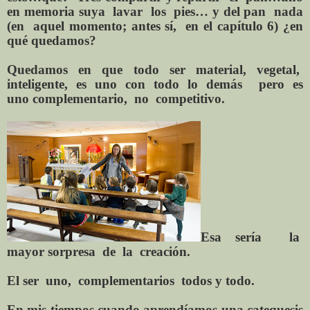
en memoria suya
lavar
los
pies… y del pan
nada
(en
aquel momento; antes sí,
en el capítulo 6) ¿en
qué quedamos?
Quedamos en
que todo ser
material, vegetal,
inteligente,
es
uno
con
todo lo demás
pero es
uno
complementario,
no
competitivo.
Esa sería
la
mayor sorpresa
de
la
creación.
El ser
u
no,
complementarios
todos y todo.
En mis tiempos cuando aprendíamos una catequesis