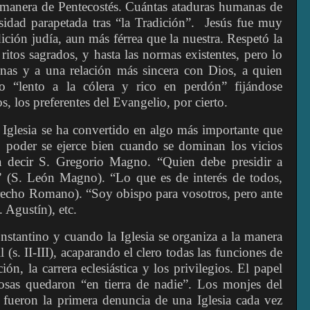
a manera de Pentecostés. Cuántas ataduras humanas de
sidad parapetada tras “la Tradición”.
Jesús fue muy
dición judía, aun más férrea que la nuestra. Respetó la
s ritos sagrados, y hasta las normas existentes, pero lo
onas y a una relación más sincera con Dios, a quien
 “lento a la cólera y rico en perdón” fijándose
, los preferentes del Evangelio, por cierto.
 Iglesia se ha convertido en algo más importante que
poder se ejerce bien cuando se dominan los vicios
a decir S. Gregorio Magno. “Quien debe presidir a
” (S. León Magno). “Lo que es de interés de todos,
recho Romano). “Soy obispo para vosotros, pero ante
 Agustín), etc.
stantino y cuando la Iglesia se organiza a la manera
l (s. II-III), acaparando el clero todas las funciones de
ción, la carrera eclesiástica y los privilegios. El papel
giosas quedaron “en tierra de nadie”. Los monjes del
 fueron la primera denuncia de una Iglesia cada vez