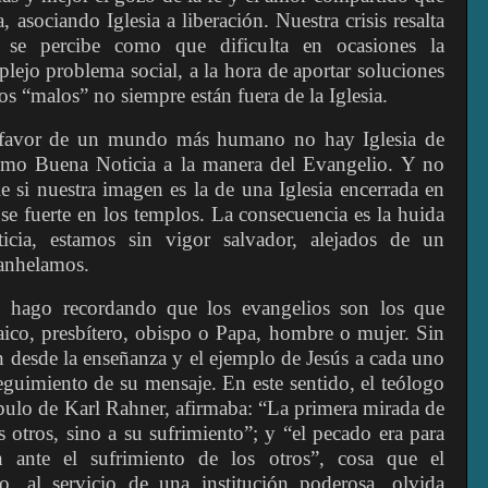
asociando Iglesia a liberación. Nuestra crisis resalta
l se percibe como que dificulta en ocasiones la
lejo problema social, a la hora de aportar soluciones
os “malos” no siempre están fuera de la Iglesia.
 favor de un mundo más humano no hay Iglesia de
omo Buena Noticia a la manera del Evangelio. Y no
 si nuestra imagen es la de una Iglesia encerrada en
se fuerte en los templos. La consecuencia es la huida
cia, estamos sin vigor salvador, alejados de un
anhelamos.
 hago recordando que los evangelios son los que
laico, presbítero, obispo o Papa, hombre o mujer. Sin
en desde la enseñanza y el ejemplo de Jesús a cada uno
eguimiento de su mensaje. En este sentido, el teólogo
ípulo de Karl Rahner, afirmaba: “La primera mirada de
s otros, sino a su sufrimiento”; y “el pecado era para
 ante el sufrimiento de los otros”, cosa que el
o, al servicio de una institución poderosa, olvida