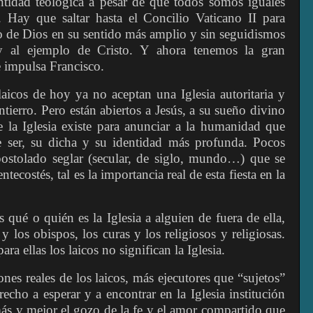
ntidad teológica a pesar de que todos somos iguales
. Hay que saltar hasta el Concilio Vaticano II para
o de Dios en su sentido más amplio y sin seguidismos
 al ejemplo de Cristo. Y ahora tenemos la gran
 impulsa Francisco.
icos de hoy ya no aceptan una Iglesia autoritaria y
ntierro. Pero están abiertos a Jesús, a su sueño divino
e la Iglesia existe para anunciar a la humanidad que
e ser, su dicha y su identidad más profunda. Pocos
ostolado seglar (secular, de siglo, mundo…) que se
ntecostés, tal es la importancia real de esta fiesta en la
 qué o quién es la Iglesia a alguien de fuera de ella,
y los obispos, los curas y los religiosos y religiosas.
ara ellas los laicos no significan la Iglesia.
nes reales de los laicos, más ejecutores que “sujetos”
echo a esperar y a encontrar en la Iglesia institución
más y mejor el gozo de la fe y el amor compartido que