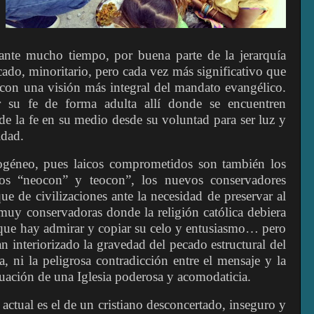
ante mucho tiempo, por buena parte de la jerarquía
icado, minoritario, pero cada vez más significativo que
 con una visión más integral del mandato evangélico.
ir su fe de forma adulta allí donde se encuentren
de la fe en su medio desde su voluntad para ser luz y
idad.
géneo, pues laicos comprometidos son también los
os “neocon” y teocon”, los nuevos conservadores
e de civilizaciones ante la necesidad de preservar al
 muy conservadoras donde la religión católica debiera
 que hay admirar y copiar su celo y entusiasmo… pero
 interiorizado la gravedad del pecado estructural del
ta, ni la peligrosa contradicción entre el mensaje y la
tuación de una Iglesia poderosa y acomodaticia.
 actual es el de un cristiano desconcertado, inseguro y