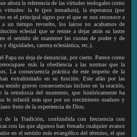
ue añora la referencia de las virtudes teologales como
s virtudes: la fe (por inmadura), la esperanza (por
no es el principal signo por el que se nos reconoce a
e a un tiempo revuelto, los laicos no acabamos de
itución eclesial que se resiste a dejar atrás su lastre
, en el sentido de mantener las cuotas de poder y de
 y dignidades, carrera eclesiástica, etc.).
el Papa no deja de denunciar, por cierto. Parece como
s preocupase más la obediencia a las normas que la
os. La consecuencia práctica de este imperio de la
an extralimitado en su función. Este afán por las
a tenido graves consecuencias incluso en la oración,
e la ortodoxia del momento, que históricamente ha
na fe infantil más que por un crecimiento maduro y
iano fruto de la experiencia de Dios.
o de la Tradición, confundida con frecuencia con
cas con las que algunos han frenado cualquier avance
erador en el sentido más evangélico del término, el que