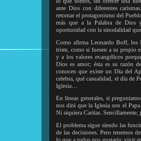
lo que somos, sin ofrecer una ide
ante Dios con diferentes carismas
retomar el protagonismo del Puebl
más que a la Palabra de Dios y
oportunidad con la sinodalidad que
Como afirma Leonardo Boff, los la
triste, como si fuesen a su propio e
y a los valores evangélicos porqu
Dios es amor; ésta es su razón d
conocen que existe un Día del Ap
celebra, qué casualidad, el día de Pe
Iglesia…
En líneas generales, si preguntamos
nos dirá que la Iglesia son el Papa 
Ni siquiera Caritas. Sencillamente, p
El problema sigue siendo las funcio
de las decisiones. Pero tenemos der
lo que a todos nos gustaría: vivir 