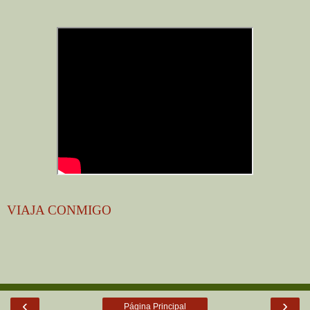
VIAJA CONMIGO
‹
›
Página Principal