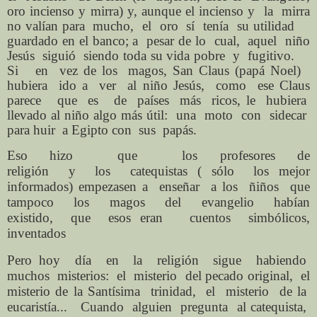
oro incienso y mirra) y, aunque el incienso y la mirra
no valían para mucho, el oro sí tenía su utilidad
guardado en el banco; a pesar de lo cual, aquel niño
Jesús siguió siendo toda su vida pobre y fugitivo.
Si en vez de los magos, San Claus (papá Noel)
hubiera ido a ver al niño Jesús, como ese Claus
parece que es de países más ricos, le hubiera
llevado al niño algo más útil: una moto con sidecar
para huir a Egipto con sus papás.
Eso hizo
que
los profesores de
religión
y
los
catequistas ( sólo
los mejor
informados) empezasen a
enseñar
a los
ñiños
que
tampoco
los
magos
del
evangelio
habían
existido,
que
esos eran
cuentos
simbólicos,
inventados
Pero hoy día en la religión sigue habiendo
muchos misterios: el misterio del pecado original, el
misterio de la Santísima trinidad, el misterio de la
eucaristía... Cuando alguien pregunta al catequista,