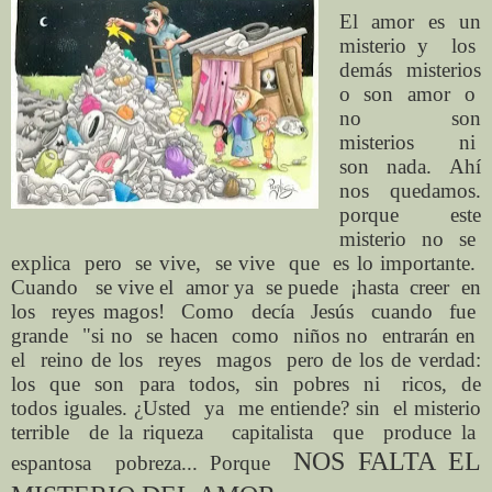
El amor es un
misterio y
los
demás misterios
o
son
amor
o
no
son
misterios
ni
son nada. Ahí
nos
quedamos.
porque
este
misterio
no
se
explica
pero
se vive,
se vive
que
es lo importante.
Cuando
se vive el
amor ya
se puede
¡hasta
creer
en
los
reyes magos!
Como
decía
Jesús
cuando
fue
grande
"si no
se hacen
como
niños no
entrarán en
el
reino de los
reyes
magos
pero de los de verdad:
los
que
son
para
todos,
sin
pobres
ni
ricos,
de
todos iguales. ¿Usted
ya
me entiende? sin
el misterio
terrible
de la riqueza
capitalista
que
produce la
NOS FALTA EL
espantosa
pobreza... Porque