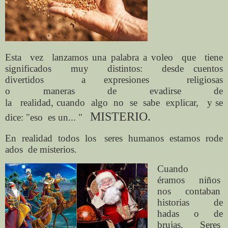
Esta
vez
lanzamos una palabra a voleo
que
tiene
significados
muy
distintos:
desde cuentos
divertidos
a expresiones
religiosas
o
maneras
de
evadirse
de
la
realidad,
cuando
algo
no
se
sabe
explicar,
y se
MISTERIO.
dice: "eso
es un... "
En
realidad
todos
los
seres
humanos
estamos
rode
ados
de misterios.
Cuando
éramos niños
nos contaban
historias de
hadas o de
brujas. Seres