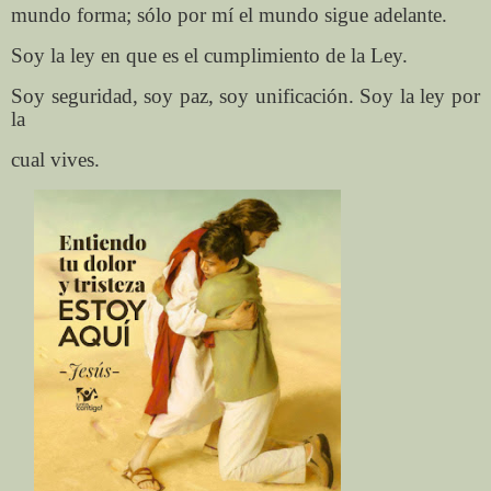
mundo forma; sólo por mí el mundo sigue adelante.
Soy la ley en que es el cumplimiento de la Ley.
Soy seguridad, soy paz, soy unificación. Soy la ley por
la
cual vives.