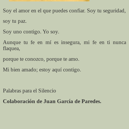
Soy el amor en el que puedes confiar. Soy tu seguridad,
soy tu paz.
Soy uno contigo. Yo soy.
Aunque tu fe en mí es insegura, mi fe en ti nunca
flaquea,
porque te conozco, porque te amo.
Mi bien amado; estoy aquí contigo.
Palabras para el Silencio
Colaboración de Juan García de Paredes.