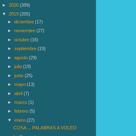
►
2020
(399)
▼
2019
(205)
►
diciembre
(17)
►
noviembre
(27)
►
octubre
(16)
►
septiembre
(19)
►
agosto
(29)
►
julio
(19)
►
junio
(25)
►
mayo
(13)
►
abril
(7)
►
marzo
(1)
►
febrero
(5)
▼
enero
(27)
COSA ... PALABRAS A VOLEO