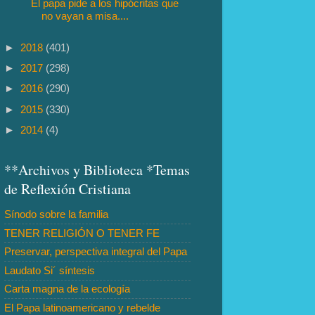
El papa pide a los hipócritas que
no vayan a misa....
►
2018
(401)
►
2017
(298)
►
2016
(290)
►
2015
(330)
►
2014
(4)
**Archivos y Biblioteca *Temas
de Reflexión Cristiana
Sínodo sobre la familia
TENER RELIGIÓN O TENER FE
Preservar, perspectiva integral del Papa
Laudato Si´ síntesis
Carta magna de la ecología
El Papa latinoamericano y rebelde