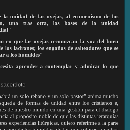
e la unidad de las ovejas, al ecumenismo de los
an, una tras otra, las bases de la unidad
dial"
o en que las ovejas reconozcan la voz del buen
e los ladrones; los engaños de salteadores que se
ar a los humildes"
cesita aprender a contemplar y admirar lo que
, sacerdote
habrá un solo rebaño y un solo pastor” anima mucho
queda de formas de unidad entre los cristianos e,
iones de nuestro mundo en una gestión para el diálogo
ancia al propósito noble de que las distintas jerarquías
res experiencias litúrgicas, quiero referirme a la parte
menismo de los humildes, de los que colocan, una tras