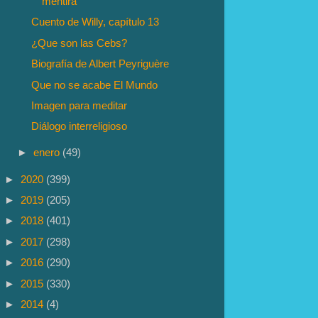
mentira
Cuento de Willy, capítulo 13
¿Que son las Cebs?
Biografía de Albert Peyriguère
Que no se acabe El Mundo
Imagen para meditar
Diálogo interreligioso
►
enero
(49)
►
2020
(399)
►
2019
(205)
►
2018
(401)
►
2017
(298)
►
2016
(290)
►
2015
(330)
►
2014
(4)