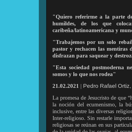
"Quiero referirme a la parte d
humildes, de los que coloc
caribeña/latinoamericana y mun
"Trabajemos por un solo rebañ
pastor y rechacen las mentiras d
disfrazan para saquear y destroz
"Esta sociedad postmoderna ne
somos y lo que nos rodea"
21.02.2021
|
Pedro Rafael Ortiz
La promesa de Jesucristo de que “
la noción del ecumenismo, la bús
inclusive, entre las diversas relig
Inter-religioso. Sin restarle import
religiosas se reúnan en sus particula
de la unidad de las ovejas, al ecu