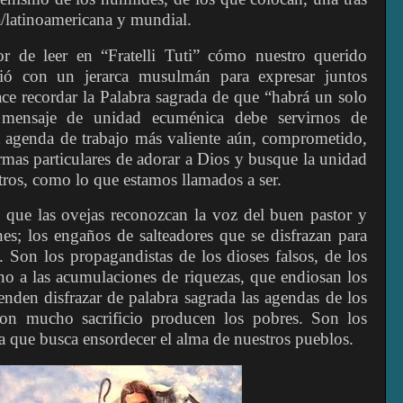
ña/latinoamericana y mundial.
r de leer en “Fratelli Tuti” cómo nuestro querido
ió con un jerarca musulmán para expresar juntos
ace recordar la Palabra sagrada de que “habrá un solo
 mensaje de unidad ecuménica debe servirnos de
a agenda de trabajo más valiente aún, comprometido,
ormas particulares de adorar a Dios y busque la unidad
tros, como lo que estamos llamados a ser.
que las ovejas reconozcan la voz del buen pastor y
nes; los engaños de salteadores que se disfrazan para
. Son los propagandistas de los dioses falsos, de los
no a las acumulaciones de riquezas, que endiosan los
enden disfrazar de palabra sagrada las agendas de los
con mucho sacrificio producen los pobres. Son los
a que busca ensordecer el alma de nuestros pueblos.