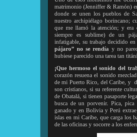
matrimonio (Jenniffer & Ramón) e
donde se unen los pueblos de Sa
nuestro archipiélago borincano; 
que me llamó la atención; y era e
siempre es sublime) de un páj
infatigable, su trabajo decidido e
pájaro” no se rendía
y no parec
hubiese parecido una tarea tan titán
¡Que hermoso el sonido del tra
corazón resuena el sonido mezclad
de mi Puerto Rico, del Caribe, y d
son cristianos, si su referente cult
de Obatalá, si tienen pasaporte lega
busca de un porvenir. Pica, pica 
ganado y en Bolivia y Perú extrae 
islas en mi Caribe, que carga los b
de las oficinas y socorre a los enfer