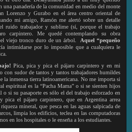
n una panadería de la comunidad en medio del monte
n Lorenzo y Gurabo en el área centro oriental de
cuando mi amigo, Ramón me alertó sobre un detalle
l ruido trabajador y sublime (sí, porque el trabajo
aro carpintero. Me quedé contemplando su obra
n el viejo tronco duro de un árbol.
Aquel “pequeño
ía intimidarse por lo imposible que a cualquiera le
ica.
bajo!
Pica, pica y pica el pájaro carpintero y en mi
o con sudor de tantos y tantos trabajadores humildes
e la inmensa tierra latinoamericana. No me importa si
ural espiritual es la “Pacha Mama” o si se sienten hijos
l o si su pasaporte es sólo el del trabajo esforzado en
y pica el pájaro carpintero, que en Argentina arrea
riqueza mineral, que pesca en las aguas salpicada de
arcos, limpia los edificios, teclea en las computadoras
mos en los hospitales o le enseña a los estudiantes.