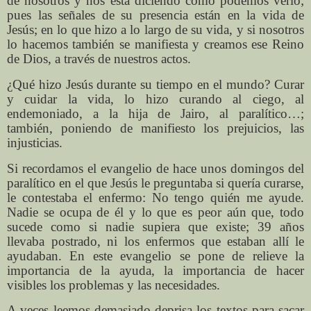
de nosotros y nos está diciendo como podemos verlo;
pues las señales de su presencia están en la vida de
Jesús; en lo que hizo a lo largo de su vida, y si nosotros
lo hacemos también se manifiesta y creamos ese Reino
de Dios, a través de nuestros actos.
¿Qué hizo Jesús durante su tiempo en el mundo? Curar
y cuidar la vida, lo hizo curando al ciego, al
endemoniado, a la hija de Jairo, al paralítico…;
también, poniendo de manifiesto los prejuicios, las
injusticias.
Si recordamos el evangelio de hace unos domingos del
paralítico en el que Jesús le preguntaba si quería curarse,
le contestaba el enfermo: No tengo quién me ayude.
Nadie se ocupa de él y lo que es peor aún que, todo
sucede como si nadie supiera que existe; 39 años
llevaba postrado, ni los enfermos que estaban allí le
ayudaban. En este evangelio se pone de relieve la
importancia de la ayuda, la importancia de hacer
visibles los problemas y las necesidades.
A veces leemos demasiado deprisa los textos para sacar