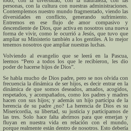
todo, con la diversidad, con la naturaleza, con las
personas, con la cultura con nuestras administraciones.
Contemplemos nuestro mundo fragmentado, viendo las
diversidades en conflicto, generando sufrimiento.
Entremos en ese flujo de amor compasivo y
descendiente de Dios, que activa en nosotros una nueva
forma de vivir, como le ocurrió a Jesús, que tuvo que
ampliar su Ministerio también a los gentiles. A lo mejor
tenemos nosotros que ampliar nuestras luchas.
Volviendo al evangelio que se leerá en la Pascua,
leemos “Pero a todos los que le recibieron, les dio
poder de hacerse hijos de Dios”.
Se habla mucho de Dios padre, pero se nos olvida con
frecuencia la dinámica de ser hijos, es decir entrar en la
dinámica de que somos deseados, amados, acogidos,
respetados, y acompañados, como los padres y madres
hacen con sus hijos; y además un hijo participa de la
herencia de su padre ¿no? La herencia de Dios es su
Misericordia, su libertad, su justicia y participamos de
las tres. Solo hace falta abrirnos para que emerjan y
fluyan en nuestra vida en relación con el mundo,
porque realmente están dentro de nosotros. Esto debería