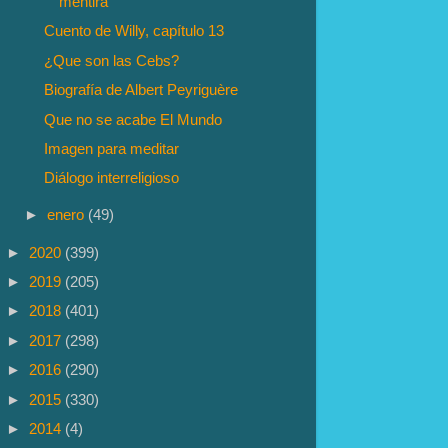
mentira
Cuento de Willy, capítulo 13
¿Que son las Cebs?
Biografía de Albert Peyriguère
Que no se acabe El Mundo
Imagen para meditar
Diálogo interreligioso
►
enero
(49)
►
2020
(399)
►
2019
(205)
►
2018
(401)
►
2017
(298)
►
2016
(290)
►
2015
(330)
►
2014
(4)