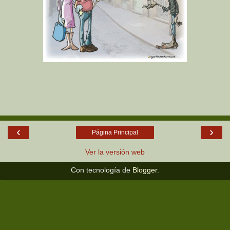
‹
›
Página Principal
Ver la versión web
Con tecnología de
Blogger
.