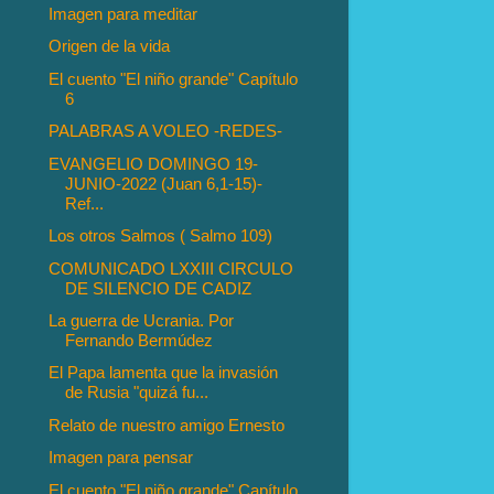
Imagen para meditar
Origen de la vida
El cuento "El niño grande" Capítulo
6
PALABRAS A VOLEO -REDES-
EVANGELIO DOMINGO 19-
JUNIO-2022 (Juan 6,1-15)-
Ref...
Los otros Salmos ( Salmo 109)
COMUNICADO LXXIII CIRCULO
DE SILENCIO DE CADIZ
La guerra de Ucrania. Por
Fernando Bermúdez
El Papa lamenta que la invasión
de Rusia "quizá fu...
Relato de nuestro amigo Ernesto
Imagen para pensar
El cuento "El niño grande" Capítulo