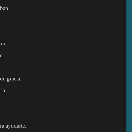
aban
rne
e.
de gracia,
ia,
ara ayudarte.