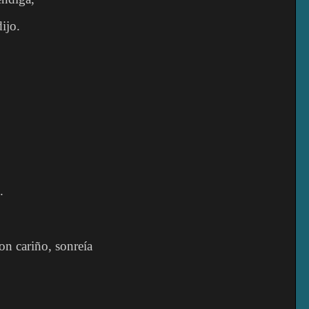
ijo.
.
on cariño, sonreía