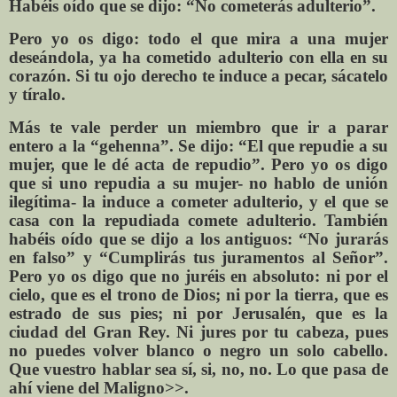
Habéis oído que se dijo: “No cometerás adulterio”.
Pero yo os digo: todo el que mira a una mujer
deseándola, ya ha cometido adulterio con ella en su
corazón. Si tu ojo derecho te induce a pecar, sácatelo
y tíralo.
Más te vale perder un miembro que ir a parar
entero a la “gehenna”. Se dijo: “El que repudie a su
mujer, que le dé acta de repudio”. Pero yo os digo
que si uno repudia a su mujer- no hablo de unión
ilegítima- la induce a cometer adulterio, y el que se
casa con la repudiada comete adulterio. También
habéis oído que se dijo a los antiguos: “No jurarás
en falso” y “Cumplirás tus juramentos al Señor”.
Pero yo os digo que no juréis en absoluto: ni por el
cielo, que es el trono de Dios; ni por la tierra, que es
estrado de sus pies; ni por Jerusalén, que es la
ciudad del Gran Rey. Ni jures por tu cabeza, pues
no puedes volver blanco o negro un solo cabello.
Que vuestro hablar sea sí, si, no, no. Lo que pasa de
ahí viene del Maligno>>.