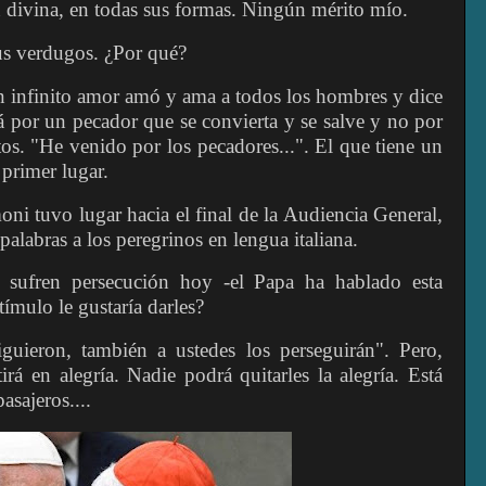
n divina, en todas sus formas. Ningún mérito mío.
us verdugos. ¿Por qué?
on infinito amor amó y ama a todos los hombres y dice
rá por un pecador que se convierta y se salve y no por
os. "He venido por los pecadores...". El que tiene un
primer lugar.
ni tuvo lugar hacia el final de la Audiencia General,
alabras a los peregrinos en lengua italiana.
 sufren persecución hoy -el Papa ha hablado esta
tímulo le gustaría darles?
uieron, también a ustedes los perseguirán". Pero,
rá en alegría. Nadie podrá quitarles la alegría. Está
asajeros....