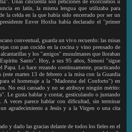
día". Unas cincuenta son peticiones de exorcismos u
uncia en latín, la misma lengua que utilizaba para
de la celda en la que había sido encerrado por ser un
presidente Enver Hoxha había declarado el "primer
ciscano conventual, guarda un vivo recuerdo: las misas
rejas con pan cocido en la cocina y vino prensado de
as alcantarillas y los "amigos" musulmanes que lloraban
l Espíritu Santo". Hoy, a sus 95 años, Simoni "sigue
 el Papa. Lo hace rezando continuamente, practicando
 (este martes 13 de febrero a la misa con la Guardia
o para el homenaje a la "Madonna del Conforto") en
dos. No está cansado y no se atribuye ningún mérito:
a". Le gusta hablar y contar, gesticulando o juntando
 A veces parece hablar con dificultad, sin terminar
un agradecimiento a Jesús y a la Virgen o una cita
do y dado las gracias delante de todos los fieles en el