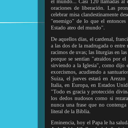
el mundo... Casi 120 llamadas al 
oraciones de liberación. Las pron
celebrar misa clandestinamente des
"enemigo" de lo que el entonces 
Estado ateo del mundo".
De aquellos días, el cardenal, fran
a las dos de la madrugada o entre 
racimos de uvas; las liturgias en l
porque se sentían "atraídos por e
sirviendo a la Iglesia", como dijo
exorcismos, acudiendo a santuarios
Suiza, el jueves estará en Arezz
Italia, en Europa, en Estados Uni
"Todo es gracia y protección divin
los dedos nudosos como si rezara.
nunca una frase que no contenga 
literal de la Biblia.
Eminencia, hoy el Papa le ha saluda