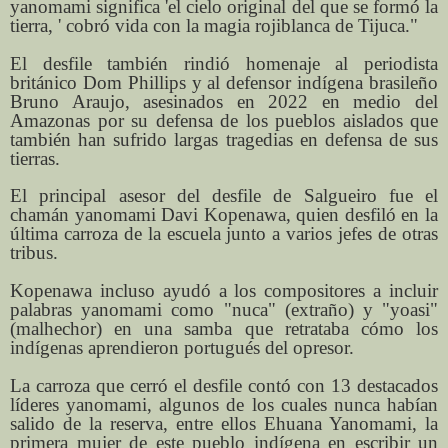
yanomami significa 'el cielo original del que se formó la
tierra, ' cobró vida con la magia rojiblanca de Tijuca."
El desfile también rindió homenaje al periodista
británico Dom Phillips y al defensor indígena brasileño
Bruno Araujo, asesinados en 2022 en medio del
Amazonas por su defensa de los pueblos aislados que
también han sufrido largas tragedias en defensa de sus
tierras.
El principal asesor del desfile de Salgueiro fue el
chamán yanomami Davi Kopenawa, quien desfiló en la
última carroza de la escuela junto a varios jefes de otras
tribus.
Kopenawa incluso ayudó a los compositores a incluir
palabras yanomami como "nuca" (extraño) y "yoasi"
(malhechor) en una samba que retrataba cómo los
indígenas aprendieron portugués del opresor.
La carroza que cerró el desfile contó con 13 destacados
líderes yanomami, algunos de los cuales nunca habían
salido de la reserva, entre ellos Ehuana Yanomami, la
primera mujer de este pueblo indígena en escribir un