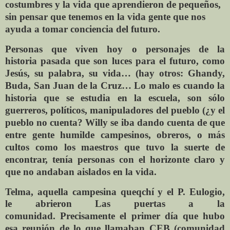
costumbres y la vida que
aprendieron de pequeños,
sin pensar que tenemos en la
vida gente que nos
ayuda a tomar conciencia del futuro.
Personas que viven hoy o personajes de la
historia
pasada que son luces para el futuro, como
Jesús, su
palabra, su vida… (hay otros: Ghandy,
Buda, San Juan de
la Cruz… Lo malo es cuando la
historia que se estudia en
la escuela, son sólo
guerreros, políticos, manipuladores
del pueblo (¿y el
pueblo no cuenta?
Willy se iba dando cuenta de que
entre gente humilde
campesinos, obreros, o más
cultos como los maestros
que tuvo la suerte de
encontrar, tenía personas con el
horizonte claro y
que no andaban aislados en la vida.
Telma, aquella campesina queqchí y el P. Eulogio,
le
abrieron Las puertas a la
comunidad.
Precisamente el primer día que hubo
esa reunión de lo
que llamaban CEB (comunidad