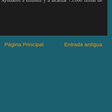
 Ayúdanos a difundir y a alcanzar 75.000 firmas de
Página Principal
Entrada antigua