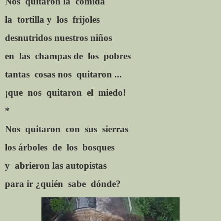
Nos
quitaron la
comida
la
tortilla y
los
frijoles
desnutridos nuestros niños
en
las
champas de
los
pobres
tantas
cosas nos
quitaron ...
¡que
nos
quitaron
el
miedo!
*
Nos
quitaron
con
sus
sierras
los árboles
de
los
bosques
y
abrieron las autopistas
para
ir
¿quién
sabe
dónde?