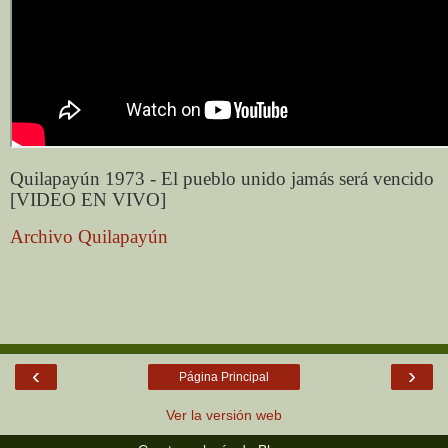
Quilapayún 1973 - El pueblo unido jamás será vencido
[VIDEO EN VIVO]
Archivo Quilapayún
‹
›
Página Principal
Ver la versión web