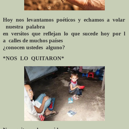
Hoy
nos
levantamos
poéticos
y
echamos
a
volar
nuestra
palabra
en
versitos
que
reflejan
lo
que
sucede
hoy
por
l
a
calles de
muchos
países
¿conocen
ustedes
alguno?
*NOS
LO
QUITARON*