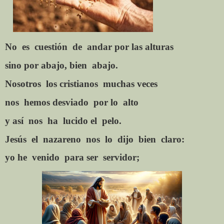
No
es
cuestión
de
andar por las alturas
sino por abajo, bien
abajo.
Nosotros
los cristianos
muchas veces
nos
hemos desviado
por lo
alto
y así
nos
ha
lucido el
pelo.
Jesús
el
nazareno
nos
lo
dijo
bien
claro:
yo he
venido
para ser
servidor;