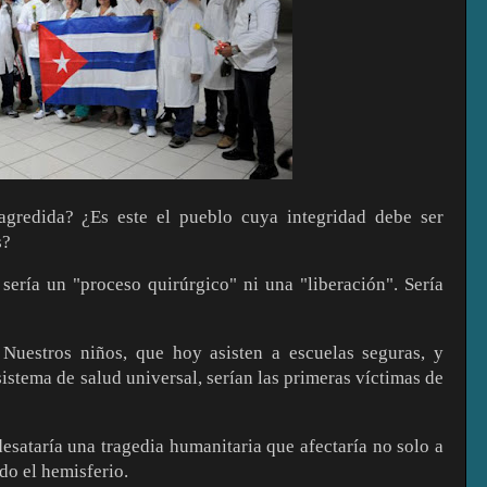
agredida? ¿Es este el pueblo cuya integridad debe ser
s?
sería un "proceso quirúrgico" ni una "liberación". Sería
 Nuestros niños, que hoy asisten a escuelas seguras, y
istema de salud universal, serían las primeras víctimas de
esataría una tragedia humanitaria que afectaría no solo a
odo el hemisferio.