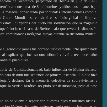
enocidio de Srebrenica, perpetrado en Bosnia en julio de 1995,
istemáticamente a más de 8 mil hombres y niños musulmanes bajo
la masacre, considerada por tribunales internacionales como el
 Guerra Mundial, se convirtió en símbolo global de limpieza
d estatal. “Expertos del juicio ixil sostuvieron que la magnitud
superó incluso el caso de Srebrenicalo que revela la dimensión
ntra comunidades indígenas mayas durante la dictadura militar”,
ue el genocidio jamás fue borrado jurídicamente. “No quitan nada
ó al explicar que incluso otro tribunal volvió a reconocer años
ntra el pueblo ixil.
Corte de Constitucionalidad, bajo influencia de Molina Barreto,
io para destruir una sentencia de primera instancia. “Lo que hizo
ilegal”, declaró. En la memoria colectiva de sobrevivientes y
orque la verdad histórica no pudo ser desmontada, pese al peso
 no se vuelva a repetir con nuestros hijos y nuestros nietos”,
ización Mujeres Valientes, quien recuerda que muchas de las 90