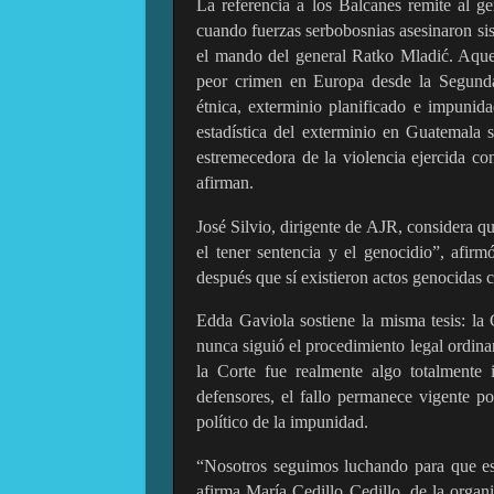
La referencia a los Balcanes remite al g
cuando fuerzas serbobosnias asesinaron s
el mando del general Ratko Mladić. Aquel
peor crimen en Europa desde la Segunda
étnica, exterminio planificado e impunida
estadística del exterminio en Guatemala 
estremecedora de la violencia ejercida co
afirman.
José Silvio, dirigente de AJR, considera q
el tener sentencia y el genocidio”, afirm
después que sí existieron actos genocidas co
Edda Gaviola sostiene la misma tesis: la 
nunca siguió el procedimiento legal ordinar
la Corte fue realmente algo totalmente 
defensores, el fallo permanece vigente p
político de la impunidad.
“Nosotros seguimos luchando para que esto
afirma María Cedillo Cedillo, de la organ