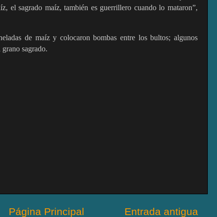
z, el sagrado maíz, también es guerrillero cuando lo mataron”,
oneladas de maíz y colocaron bombas entre los bultos; algunos
l grano sagrado.
Página Principal
Entrada antigua