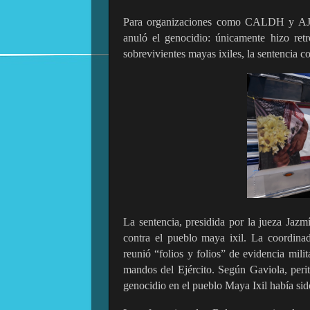
Para organizaciones como CALDH y AJR, 
anuló el genocidio: únicamente hizo retr
sobrevivientes mayas ixiles, la sentencia 
La sentencia, presidida por la jueza Jazm
contra el pueblo maya ixil. La coordin
reunió “folios y folios” de evidencia milit
mandos del Ejército. Según Gaviola, perit
genocidio en el pueblo Maya Ixil había sid