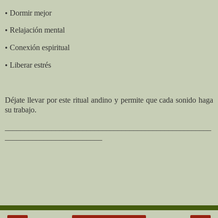
• Dormir mejor
• Relajación mental
• Conexión espiritual
• Liberar estrés
Déjate llevar por este ritual andino y permite que cada sonido haga
su trabajo.
_____________________________________________________
_________________________