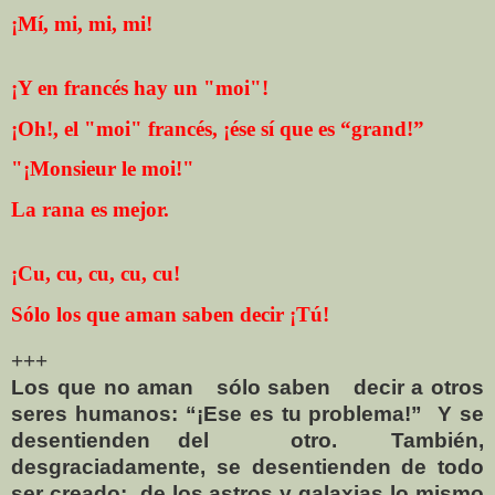
¡Mí, mi, mi, mi!
¡Y en francés hay un "moi"!
¡Oh!, el "moi" francés, ¡ése sí que es “grand!”
"¡Monsieur le moi!"
La rana es mejor.
¡Cu, cu, cu, cu, cu!
Sólo los que aman saben decir ¡Tú!
+++
Los que no aman
sólo saben
decir a otros
seres humanos: “¡Ese es tu problema!”
Y se
desentienden del
otro.
También,
desgraciadamente, se desentienden de todo
ser creado:
de los astros y galaxias lo mismo