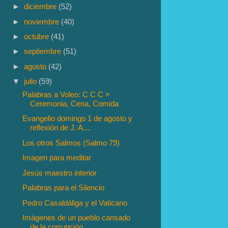
►
diciembre
(52)
►
noviembre
(40)
►
octubre
(41)
►
septiembre
(51)
►
agosto
(42)
▼
julio
(59)
Palabras a Voleo: C C C >
Ceremonia, Cena, Comida
Evangelio domingo 1 de agosto y
reflexión de J. A....
Los otros Salmos (Salmo 79)
Imagen para meditar
Jesús maestro interior
Palabras para el Silencio
Pedro Casaldáliga y el Vaticano
Imágenes de un pueblo cansado
de la corrupción