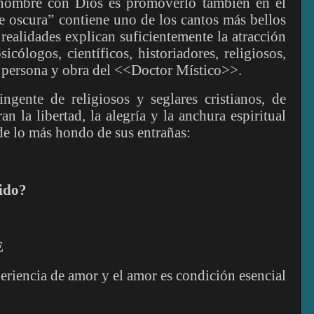
l hombre con Dios es promoverlo también en el
e oscura” contiene uno de los cantos más bellos
 realidades explican suficientemente la atracción
sicólogos, científicos, historiadores, religiosos,
a persona y obra del <<Doctor Místico>>.
ngente de religiosos y seglares cristianos, de
n la libertad, la alegría y la anchura espiritual
sde lo más hondo de sus entrañas:
ido?
E
eriencia de amor y el amor es condición esencial