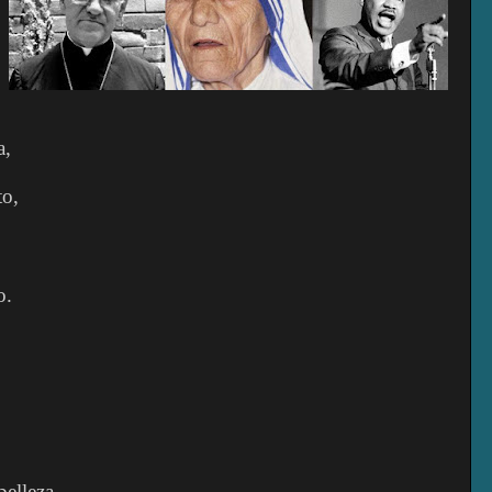
a,
to,
o.
belleza,