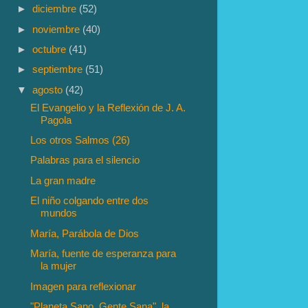
►
diciembre
(52)
►
noviembre
(40)
►
octubre
(41)
►
septiembre
(51)
▼
agosto
(42)
El Evangelio y la Reflexión de J. A.
Pagola
Los otros Salmos (26)
Palabras para el silencio
La gran madre
El niño colgando entre dos
mundos
María, Parábola de Dios
María, fuente de esperanza para
la mujer
Imagen para reflexionar
"Planeta Sano, Gente Sana", la