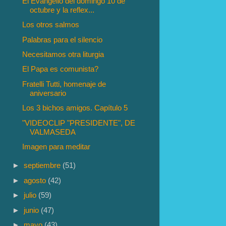
El Evangelio del domingo 10 de
octubre y la reflex...
Los otros salmos
Palabras para el silencio
Necesitamos otra liturgia
El Papa es comunista?
Fratelli Tutti, homenaje de
aniversario
Los 3 bichos amigos. Capítulo 5
"VIDEOCLIP "PRESIDENTE", DE
VALMASEDA
Imagen para meditar
►
septiembre
(51)
►
agosto
(42)
►
julio
(59)
►
junio
(47)
►
mayo
(43)