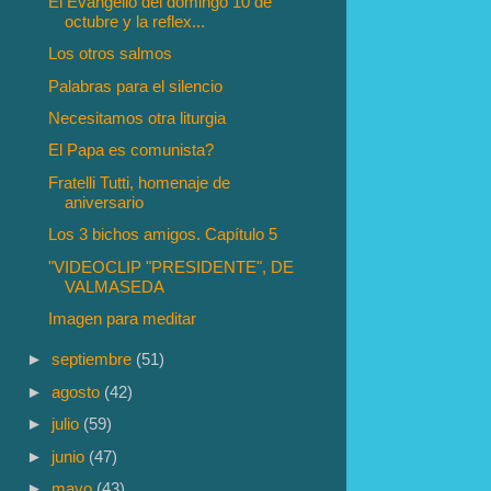
El Evangelio del domingo 10 de
octubre y la reflex...
Los otros salmos
Palabras para el silencio
Necesitamos otra liturgia
El Papa es comunista?
Fratelli Tutti, homenaje de
aniversario
Los 3 bichos amigos. Capítulo 5
"VIDEOCLIP "PRESIDENTE", DE
VALMASEDA
Imagen para meditar
►
septiembre
(51)
►
agosto
(42)
►
julio
(59)
►
junio
(47)
►
mayo
(43)