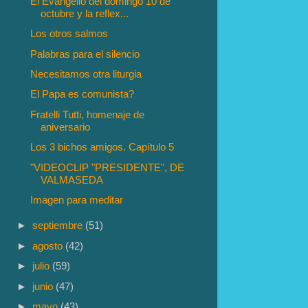
El Evangelio del domingo 10 de
octubre y la reflex...
Los otros salmos
Palabras para el silencio
Necesitamos otra liturgia
El Papa es comunista?
Fratelli Tutti, homenaje de
aniversario
Los 3 bichos amigos. Capítulo 5
"VIDEOCLIP "PRESIDENTE", DE
VALMASEDA
Imagen para meditar
►
septiembre
(51)
►
agosto
(42)
►
julio
(59)
►
junio
(47)
►
mayo
(43)