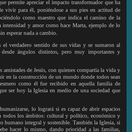
que permite apreciar el impacto transformador que ha
e vivir para él, poniéndose a sus pies en actitud de
ociéndolo como maestro que indica el camino de la
da intensidad y amor como hace Marta, ejemplo de lo
sin esperar nada a cambio.
 el verdadero sentido de sus vidas y se sumaron al
 desde ángulos distintos, pero muy importantes y
as amistades de Jesús, con quienes compartía la vida y
ibuir en la construcción de un mundo donde todos sean
esmero como él fue recibido en aquella familia de
que ser hoy la Iglesia en medio de una sociedad que
humanizarse, lo logrará si es capaz de abrir espacios
n todos los ámbitos: cultural y político, económico y
lo humano integral y sostenible. También la Iglesia, si
 debe hacer lo mismo, dando prioridad a las familias,