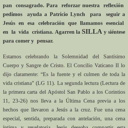
pan
consagrado. Para
reforzar nuestra
reflexión
pedimos
ayuda
a Patricio Lynch
para
seguir a
Jesús
en
esa
celebración
que
llamamos
esencial
SILLA
en
la
vida
cristiana. Agarren la
y siéntese
para comer y
pensar.
Estamos celebrando la Solemnidad del Santísimo
Cuerpo y Sangre de Cristo. El Concilio Vaticano II lo
dijo claramente: “Es la fuente y el culmen de toda la
vida cristiana” (LG 11). La segunda lectura (Lectura de
la primera carta del Apóstol San Pablo a los Corintios
11, 23-26) nos lleva a la Última Cena previa a los
hechos que llevaron a Jesús a la cruz. Fue una cena
especial, sentida, preparada con antelación, una cena
íntima y revelatoria. Jesús deseaba compartir esta