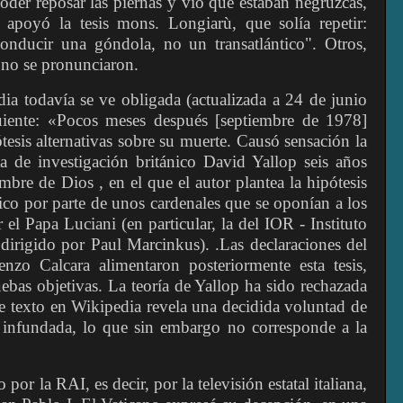
oder reposar las piernas y vio que estaban negruzcas,
 apoyó la tesis mons. Longiarù, que solía repetir:
onducir una góndola, no un transatlántico". Otros,
 no se pronunciaron.
ia todavía se ve obligada (actualizada a 24 de junio
uiente: «Pocos meses después [septiembre de 1978]
esis alternativas sobre su muerte. Causó sensación la
sta de investigación británico David Yallop seis años
mbre de Dios , en el que el autor plantea la hipótesis
ico por parte de unos cardenales que se oponían a los
l Papa Luciani (en particular, la del IOR - Instituto
dirigido por Paul Marcinkus). .Las declaraciones del
nzo Calcara alimentaron posteriormente esta tesis,
ebas objetivas. La teoría de Yallop ha sido rechazada
te texto en Wikipedia revela una decidida voluntad de
de infundada, lo que sin embargo no corresponde a la
por la RAI, es decir, por la televisión estatal italiana,