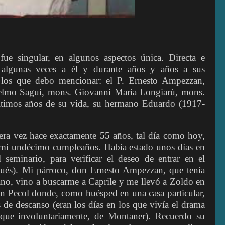
ue singular, en algunos aspectos única. Directa e
o algunas veces a él y durante años y años a sus
 los que debo mencionar: el P. Ernesto Ampezzan,
elmo Sagui, mons. Giovanni Maria Longiarù, mons.
ltimos años de su vida, su hermano Eduardo (1917-
ra vez hace exactamente 55 años, tal día como hoy,
de mi undécimo cumpleaños. Había estado unos días en
 seminario, para verificar el deseo de entrar en el
pués). Mi párroco, don Ernesto Ampezzan, que tenía
ano, vino a buscarme a Caprile y me llevó a Zoldo en
n Pecol donde, como huésped en una casa particular,
 de descanso (eran los días en los que vivía el drama
nque involuntariamente, de Montaner). Recuerdo su