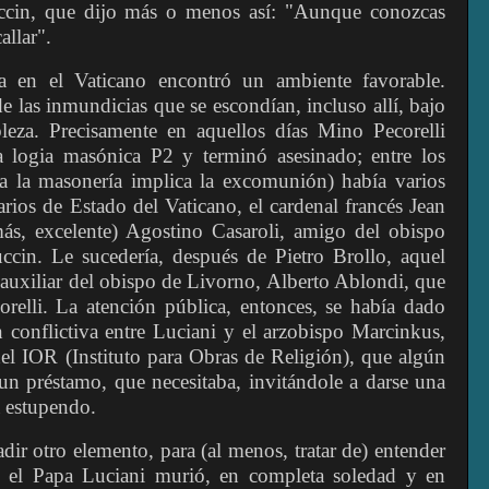
cin, que dijo más o menos así: "Aunque conozcas
llar".
ra en el Vaticano encontró un ambiente favorable.
e las inmundicias que se escondían, incluso allí, bajo
bleza. Precisamente en aquellos días Mino Pecorelli
la logia masónica P2 y terminó asesinado; entre los
 la masonería implica la excomunión) había varios
tarios de Estado del Vaticano, el cardenal francés Jean
más, excelente) Agostino Casaroli, amigo del obispo
cin. Le sucedería, después de Pietro Brollo, aquel
uxiliar del obispo de Livorno, Alberto Ablondi, que
orelli. La atención pública, entonces, se había dado
n conflictiva entre Luciani y el arzobispo Marcinkus,
el IOR (Instituto para Obras de Religión), que algún
un préstamo, que necesitaba, invitándole a darse una
a estupendo.
ir otro elemento, para (al menos, tratar de) entender
 el Papa Luciani murió, en completa soledad y en