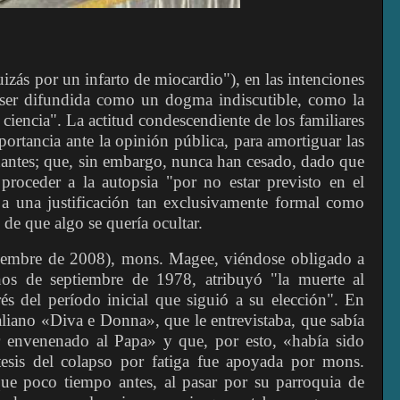
uizás por un infarto de miocardio"), en las intenciones
 ser difundida como un dogma indiscutible, como la
 ciencia". La actitud condescendiente de los familiares
mportancia ante la opinión pública, para amortiguar las
rdantes; que, sin embargo, nunca han cesado, dado que
 proceder a la autopsia "por no estar previsto en el
 a una justificación tan exclusivamente formal como
n de que algo se quería ocultar.
tiembre de 2008), mons. Magee, viéndose obligado a
hos de septiembre de 1978, atribuyó "la muerte al
és del período inicial que siguió a su elección". En
aliano «Diva e Donna», que le entrevistaba, que sabía
 envenenado al Papa» y que, por esto, «había sido
tesis del colapso por fatiga fue apoyada por mons.
ue poco tiempo antes, al pasar por su parroquia de