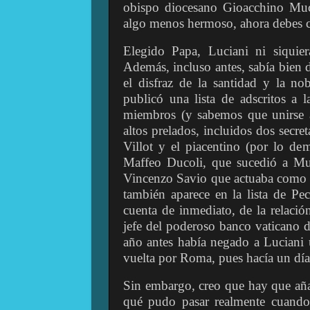
obispo diocesano Gioacchino Muc
algo menos hermoso, ahora debes ca
Elegido Papa, Luciani ni siquie
Además, incluso antes, sabía bien d
el disfraz de la santidad y la no
publicó una lista de adscritos a 
miembros (y sabemos que unirse a
altos prelados, incluidos dos secre
Villot y el piacentino (por lo de
Maffeo Ducoli, que sucedió a Muc
Vincenzo Savio que actuaba como a
también aparece en la lista de Pec
cuenta de inmediato, de la relació
jefe del poderoso banco vaticano d
año antes había negado a Luciani 
vuelta por Roma, pues hacía un dí
Sin embargo, creo que hay que añad
qué pudo pasar realmente cuando