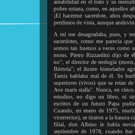
amabilidad en el trato y su menu
pobre sotana, como, en aquellos añ
¡El hacerme sacerdote, años desp
perdimos de vista, aunque anduvimo
A mí me desagradaba, pues, y m
sacerdotes, como me parecía que 
somos tan buenos a veces como sac
mons. Pietro Rizzardini dijo de é
no"; el director de teología (mons.
Bórtola"; el ilustre historiador 
Tamis hablaba mal de él. Se burl
superiores (vivos) que se reían de
Ave maris stalla". Nunca, en cinco 
estudios, no digo un libro, ni si
escritos de un futuro Papa pudier
Cuando, en enero de 1975, murió
vicerrector), se tiraron a la basura 
filial, don Albino le había envi
septiembre de 1978, cuando fue 