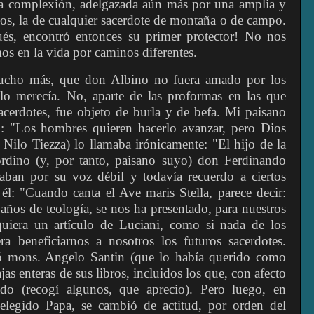
da complexión, adelgazada aún más por una amplia y
os, la de cualquier sacerdote de montaña o de campo.
ués, encontró entonces su primer protector! No nos
s en la vida por caminos diferentes.
ucho más, que don Albino no fuera amado por los
lo merecía. No, aparte de las proformas en las que
erdotes, fue objeto de burla y de befa. Mi paisano
l: "Los hombres quieren hacerlo avanzar, pero Dios
 Nilo Tiezza) lo llamaba irónicamente: "El hijo de la
agordino (y, por tanto, paisano suyo) don Ferdinando
aban por su voz débil y todavía recuerdo a ciertos
 él: "Cuando canta el Ave maris Stella, parece decir:
años de teología, se nos ha presentado, para nuestros
quiera un artículo de Luciani, como si nada de los
a beneficiarnos a nosotros los futuros sacerdotes.
 mons. Angelo Santin (que lo había querido como
cajas enteras de sus libros, incluidos los que, con afecto
ado (recogí algunos, que aprecio). Pero luego, en
elegido Papa, se cambió de actitud, por orden del