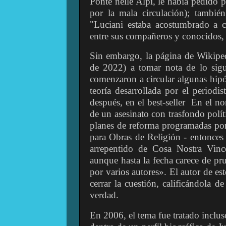
Ponte nelle Alpi, le había pedido p
por la mala circulación); también
"Luciani estaba acostumbrado a c
entre sus compañeros y conocidos,
Sin embargo, la página de Wikiped
de 2022) a tomar nota de lo sig
comenzaron a circular algunas hipót
teoría desarrollada por el periodi
después, en el best-seller
En el no
de un asesinato con trasfondo polít
planes de reforma programadas por e
para Obras de Religión - entonces 
arrepentido de Cosa Nostra Vince
aunque hasta la fecha carece de pru
por varios autores». El autor de es
cerrar la cuestión, calificándola 
verdad.
En 2006, el tema fue tratado incluso 