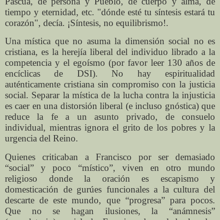
Pascua, de persona y Pueblo, de cuerpo y alma, de
tiempo y eternidad, etc. "dónde esté tu síntesis estará tu
corazón", decía. ¡Síntesis, no equilibrismo!.
Una mística que no asuma la dimensión social no es
cristiana, es la herejía liberal del individuo librado a la
competencia y el egoísmo (por favor leer 130 años de
encíclicas de DSI). No hay espiritualidad
auténticamente cristiana sin compromiso con la justicia
social. Separar la mística de la lucha contra la injusticia
es caer en una distorsión liberal (e incluso gnóstica) que
reduce la fe a un asunto privado, de consuelo
individual, mientras ignora el grito de los pobres y la
urgencia del Reino.
Quienes criticaban a Francisco por ser demasiado
“social” y poco “místico”, viven en otro mundo
religioso donde la oración es escapismo y
domesticación de gurúes funcionales a la cultura del
descarte de este mundo, que “progresa” para pocos.
Que no se hagan ilusiones, la “anámnesis”