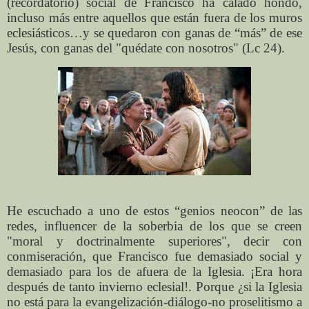
(recordatorio) social de Francisco ha calado hondo,
incluso más entre aquellos que están fuera de los muros
eclesiásticos…y se quedaron con ganas de “más” de ese
Jesús, con ganas del "quédate con nosotros" (Lc 24).
He escuchado a uno de estos “genios neocon” de las
redes, influencer de la soberbia de los que se creen
"moral y doctrinalmente superiores", decir con
conmiseración, que Francisco fue demasiado social y
demasiado para los de afuera de la Iglesia. ¡Era hora
después de tanto invierno eclesial!. Porque ¿si la Iglesia
no está para la evangelización-diálogo-no proselitismo a