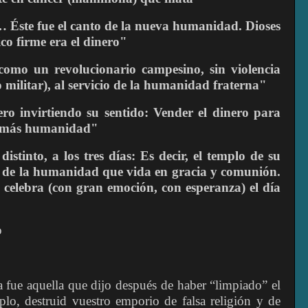
o… Éste fue el canto de la nueva humanidad. Dioses
o firme era el dinero"
como un revolucionario campesino, sin violencia
 militar), al servicio de la humanidad fraterna"
pero invirtiendo su sentido: Vender el dinero para
, más humanidad"
istinto, a los tres días: Es decir, el templo de su
lo de la humanidad que vida en gracia y comunión.
na celebra (con gran emoción, con esperanza) el día
o
 fue aquella que dijo después de haber “limpiado” el
plo, destruid vuestro emporio de falsa religión y de