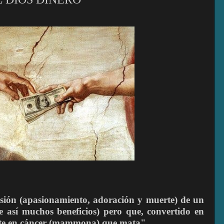
asión (apasionamiento, adoración y muerte) de un
ce así muchos beneficios) pero que, convertido en
ierte en cáncer (mammona) que mata"