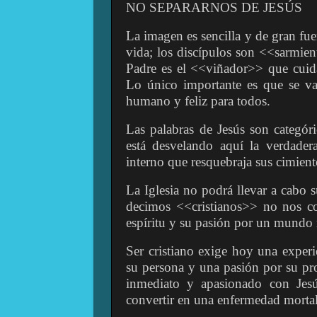
NO SEPARARNOS DE JESÚS
La imagen es sencilla y de gran fue
vida; los discípulos son <<sarmient
Padre es el <<viñador>> que cuida
Lo único importante es que se v
humano y feliz para todos.
Las palabras de Jesús son categó
está desvelando aquí la verdadera 
interno que resquebraja sus cimie
La Iglesia no podrá llevar a cabo
decimos <<cristianos>> no nos co
espíritu y su pasión por un mund
Ser cristiano exige hoy una experie
su persona y una pasión por su pr
inmediato y apasionado con Jesú
convertir en una enfermedad mortal