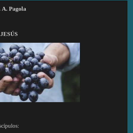
. A. Pagola
JESÚS
scípulos: