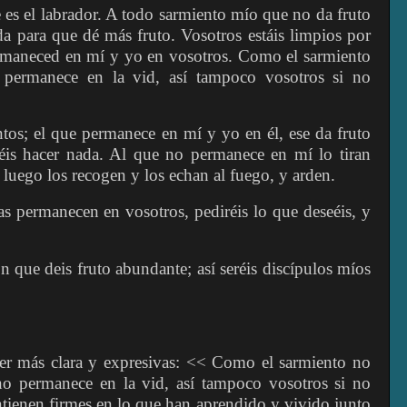
 es el labrador. A todo sarmiento mío que no da fruto
da para que dé más fruto. Vosotros estáis limpios por
ermaneced en mí y yo en vosotros. Como el sarmiento
 permanece en la vid, así tampoco vosotros si no
ntos; el que permanece en mí y yo en él, ese da fruto
is hacer nada. Al que no permanece en mí lo tiran
; luego los recogen y los echan al fuego, y arden.
s permanecen en vosotros, pediréis lo que deseéis, y
n que deis fruto abundante; así seréis discípulos míos
er más clara y expresivas: << Como el sarmiento no
no permanece en la vid, así tampoco vosotros si no
tienen firmes en lo que han aprendido y vivido junto