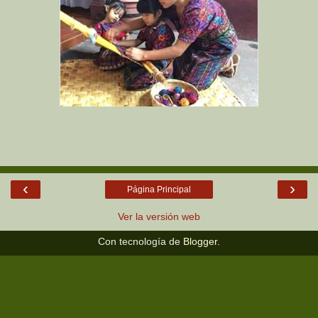
‹
›
Página Principal
Ver la versión web
Con tecnología de
Blogger
.