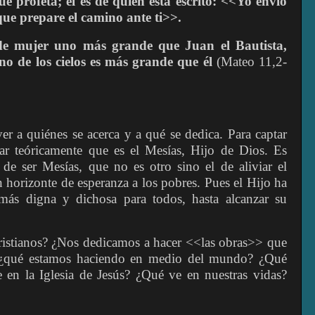
e profeta; él es de quien está escrito: <<Yo envío
que prepare el camino ante ti>>.
e mujer uno más grande que Juan el Bautista,
no de los cielos es más grande que él
(Mateo 11,2-
er a quiénes se acerca y a qué se dedica. Para captar
ar teóricamente que es el Mesías, Hijo de Dios. Es
de ser Mesías, que no es otro sino el de aliviar el
un horizonte de esperanza a los pobres. Pues el Hijo ha
más digna y dichosa para todos, hasta alcanzar su
istianos? ¿Nos dedicamos a hacer <<las obras>> que
, ¿qué estamos haciendo en medio del mundo? ¿Qué
en la Iglesia de Jesús? ¿Qué ve en nuestras vidas?