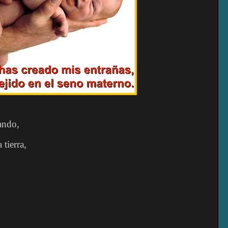
ando,
 tierra,