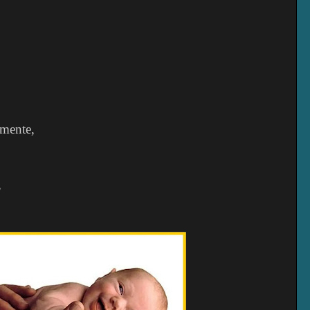
amente,
,