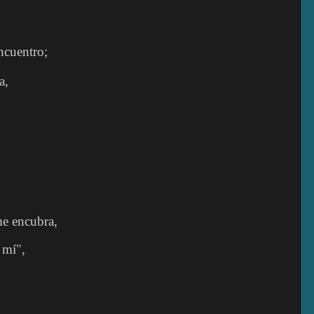
encuentro;
a,
me encubra,
 mí",