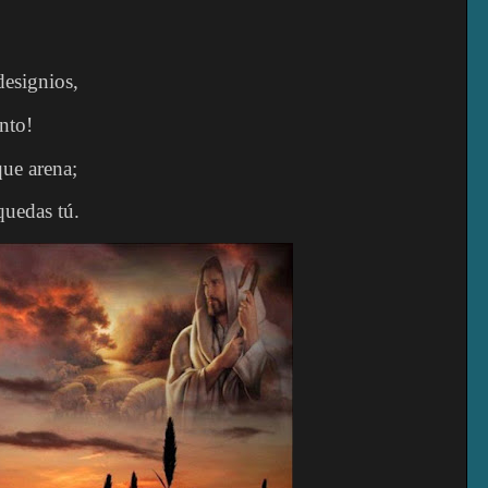
designios,
nto!
ue arena;
quedas tú.