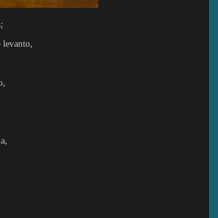
;
 levanto,
o,
a,