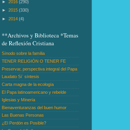
►
2016
(290)
►
2015
(330)
►
2014
(4)
**Archivos y Biblioteca *Temas
de Reflexión Cristiana
Sínodo sobre la familia
TENER RELIGIÓN O TENER FE
Preservar, perspectiva integral del Papa
Laudato Si´ síntesis
Carta magna de la ecología
El Papa latinoamericano y rebelde
Iglesias y Minería
Bienaventuranzas del buen humor
Las Buenas Personas
¿El Perdón es Posible?