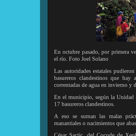
En octubre pasado, por primera vez,
el río. Foto Joel Solano
Las autoridades estatales pudiero
basureros clandestinos que hay a
correntadas de agua en invierno y d
En el municipio, según la Unidad 
17 basureros clandestinos.
A eso se suman las malas práct
manantiales o nacimientos que abast
César Sactic, del Cocode de Xepla