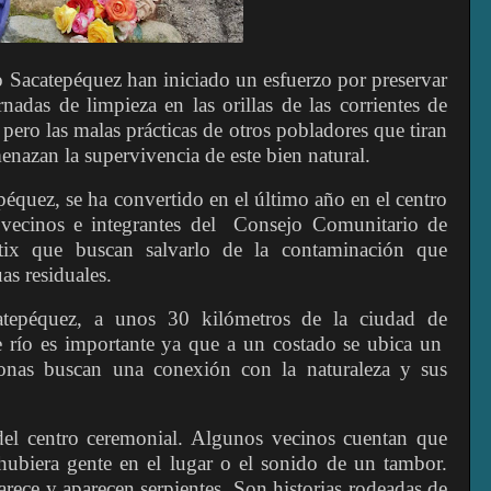
acatepéquez han iniciado un esfuerzo por preservar
nadas de limpieza en las orillas de las corrientes de
 pero las malas prácticas de otros pobladores que tiran
nazan la supervivencia de este bien natural.
péquez, se ha convertido en el último año en el centro
 vecinos e integrantes del Consejo Comunitario de
ix que buscan salvarlo de la contaminación que
as residuales.
atepéquez, a unos 30 kilómetros de la ciudad de
e río es importante ya que a un costado se ubica un
sonas buscan una conexión con la naturaleza y sus
del centro ceremonial. Algunos vecinos cuentan que
ubiera gente en el lugar o el sonido de un tambor.
rece y aparecen serpientes. Son historias rodeadas de