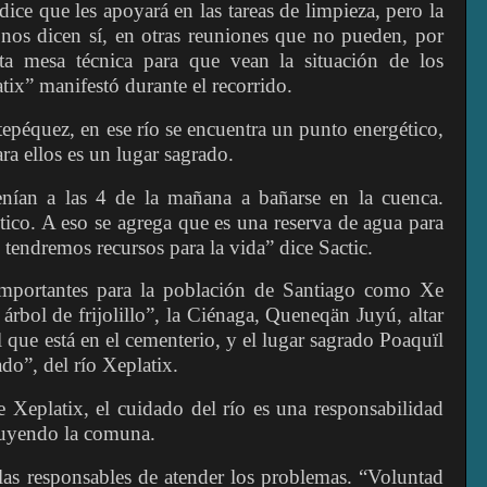
dice que les apoyará en las tareas de limpieza, pero la
 nos dicen sí, en otras reuniones que no pueden, por
sta mesa técnica para que vean la situación de los
tix” manifestó durante el recorrido.
epéquez, en ese río se encuentra un punto energético,
ra ellos es un lugar sagrado.
nían a las 4 de la mañana a bañarse en la cuenca.
ico. A eso se agrega que es una reserva de agua para
 tendremos recursos para la vida” dice Sactic.
importantes para la población de Santiago como Xe
árbol de frijolillo”, la Ciénaga, Queneqän Juyú, altar
l que está en el cementerio, y el lugar sagrado Poaquïl
do”, del río Xeplatix.
Xeplatix, el cuidado del río es una responsabilidad
cluyendo la comuna.
s responsables de atender los problemas. “Voluntad